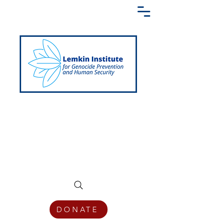
Creating a Shared Language of
Genocide Prevention Across the Globe
DONATE