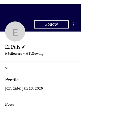
More actions
Follow
El País
Writer
El País
0 Followers
0 Following
Profile
Join date: Jan 13, 2026
Posts